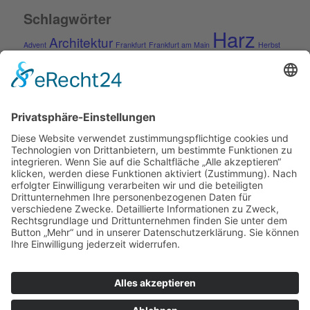
Schlagwörter
Harz
Architektur
Advent
Frankfurt
Frankfurt am Main
Herbst
Rhein-Main-Gebiet
Ostfriesland
Pfalz
Quedlinburg
Rhön
Rügen
Schmalspurbahn
Schnee
Sommer
Städte
Vogelsberg
Winter
Weihnachten
Kontakt
Impressum
Kontakt
Datenschutzerklärung
Datenverarbeitung durch soziale Netzwerke
© Copyright - Thomas Wahle -
Enfold WordPress Theme by
Kriesi