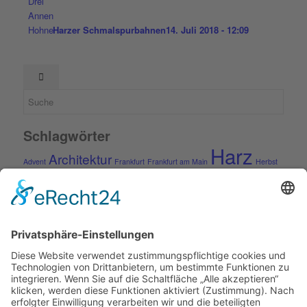
Harzer Schmalspurbahnen
14. Juli 2018 - 12:09
Schlagwörter
Harz
Architektur
Advent
Frankfurt
Frankfurt am Main
Herbst
Rhein-Main-Gebiet
Ostfriesland
Pfalz
Quedlinburg
Rhön
Rügen
Schmalspurbahn
Schnee
Sommer
Städte
Vogelsberg
Winter
Weihnachten
Kontakt
Impressum
Kontakt
Datenschutzerklärung