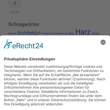
Schlagwörter
Harz
Architektur
Advent
Frankfurt
Frankfurt am Main
Herbst
Rhein-Main-Gebiet
Ostfriesland
Pfalz
Quedlinburg
Rhön
Rügen
Schmalspurbahn
Schnee
Sommer
Städte
Vogelsberg
Winter
Weihnachten
Kontakt
Impressum
Kontakt
Datenschutzerklärung
Datenverarbeitung durch soziale Netzwerke
© Copyright - Thomas Wahle -
Enfold WordPress Theme by
Kriesi