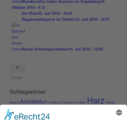
Wundervoller Indian Summer im Vogelsberg
14.
Oktober 2018 - 4:13
Die Rhön
25. Juli 2018 - 10:43
Rappbodetalsperre im Ostharz
16. Juli 2018 - 10:57
Harzer Schmalspurbahnen
14. Juli 2018 - 12:09
Schlagwörter
Harz
Architektur
Advent
Frankfurt
Frankfurt am Main
Herbst
Rhein-Main-Gebiet
Ostfriesland
Pfalz
Quedlinburg
Rhön
Rügen
Schmalspurbahn
Schnee
Sommer
Städte
Vogelsberg
Winter
Weihnachten