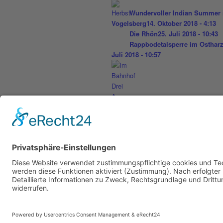
Wundervoller Indian Summer
Vogelsberg
14. Oktober 2018 - 4:13
Die Rhön
25. Juli 2018 - 10:43
Rappbodetalsperre im Osthar
Juli 2018 - 10:57
Harzer Schmalspurbahnen
14. 
2018 - 12:09
© Copyright - Thomas Wahle -
Enfold W