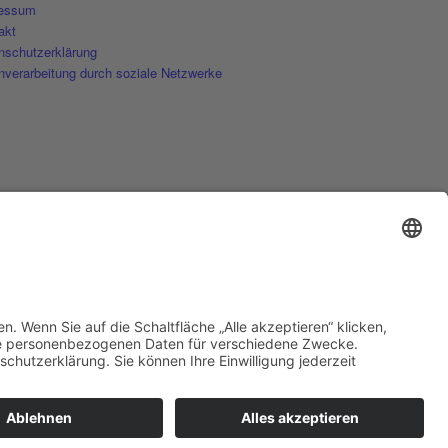
essum
akt
nschutzerklärung
nverarbeitung durch soziale Netzwerke