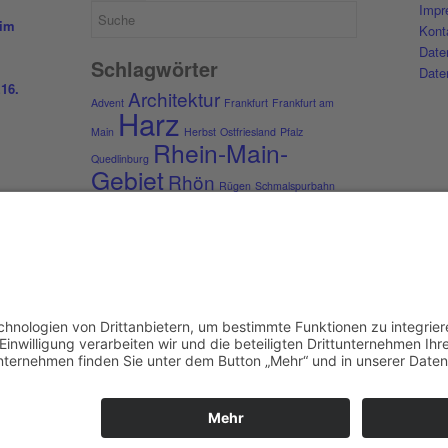
Impr
 im
Kont
Date
Schlagwörter
Date
z
16.
Architektur
Advent
Frankfurt
Frankfurt am
Harz
Main
Herbst
Ostfriesland
Pfalz
Rhein-Main-
Quedlinburg
Gebiet
Rhön
Rügen
Schmalspurbahn
Vogelsberg
Juli
Schnee
Sommer
Städte
Winter
Weihnachten
ordPress Theme by Kriesi