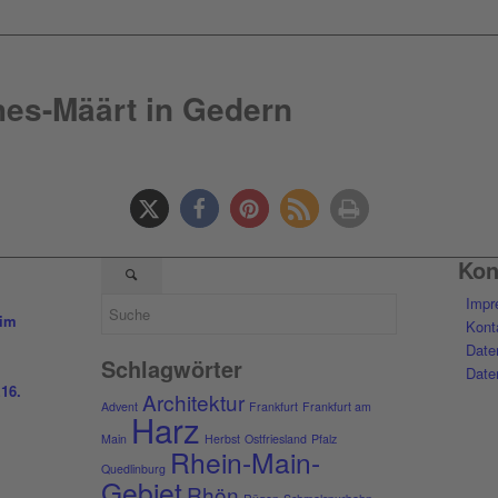
hes-Määrt in Gedern
Kon
Impr
 im
Kont
Date
Schlagwörter
Date
z
16.
Architektur
Advent
Frankfurt
Frankfurt am
Harz
Main
Herbst
Ostfriesland
Pfalz
Rhein-Main-
Quedlinburg
Gebiet
Rhön