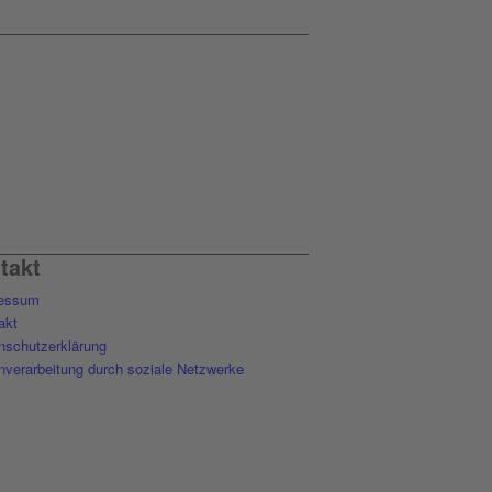
takt
essum
akt
nschutzerklärung
nverarbeitung durch soziale Netzwerke