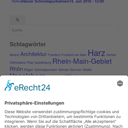
Harzer Schmalspurbahnen
14. Juli 2018 - 12:09
Schlagwörter
Harz
Architektur
Advent
Frankfurt
Frankfurt am Main
Herbst
Rhein-Main-Gebiet
Ostfriesland
Pfalz
Quedlinburg
Rhön
Rügen
Schmalspurbahn
Schnee
Sommer
Städte
Vogelsberg
Winter
Weihnachten
Kontakt
Impressum
Kontakt
Datenschutzerklärung
Datenverarbeitung durch soziale Netzwerke